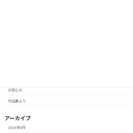
子どもにWindowsパソコンを購入する
お役立ち情報
ときのセキュリティ対策： 第24回
2025年7月23日
カテゴリー
AIマンガ
お役立ち情報
お知らせ
作品集より
アーカイブ
2026年8月