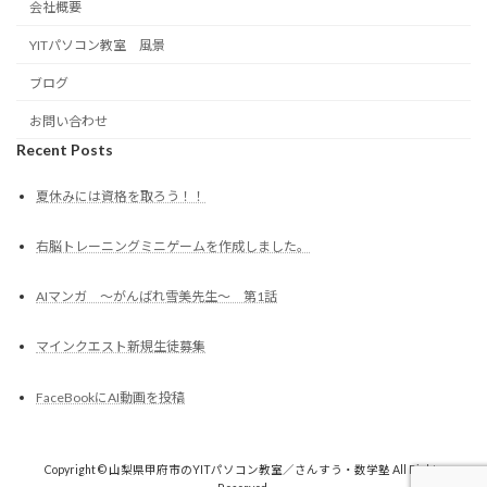
会社概要
YITパソコン教室 風景
ブログ
お問い合わせ
Recent Posts
夏休みには資格を取ろう！！
右脳トレーニングミニゲームを作成しました。
AIマンガ ～がんばれ雪美先生～ 第1話
マインクエスト新規生徒募集
FaceBookにAI動画を投稿
Copyright © 山梨県甲府市のYITパソコン教室／さんすう・数学塾 All Rights