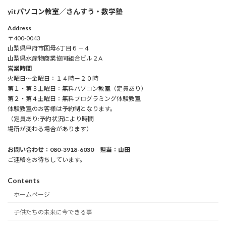
yitパソコン教室／さんすう・数学塾
Address
〒400-0043
山梨県甲府市国母6丁目６－４
山梨県水産物商業協同組合ビル２A
営業時間
火曜日～金曜日：１４時ー２０時
第１・第３土曜日：無料パソコン教室（定員あり）
第２・第４土曜日：無料プログラミング体験教室
体験教室のお客様は予約制となります。
（定員あり:予約状況により時間
場所が変わる場合があります）
お問い合わせ：080-3918-6030 担当：山田
ご連絡をお待ちしています。
Contents
ホームページ
子供たちの未来に今できる事